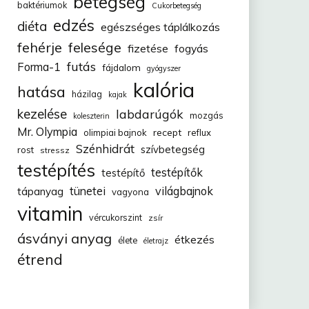
betegség
baktériumok
Cukorbetegség
edzés
diéta
egészséges táplálkozás
fehérje
felesége
fizetése
fogyás
futás
Forma-1
fájdalom
gyógyszer
kalória
hatása
házilag
kajak
kezelése
labdarúgók
mozgás
koleszterin
Mr. Olympia
recept
olimpiai bajnok
reflux
Szénhidrát
szívbetegség
rost
stressz
testépítés
testépítők
testépítő
tünetei
világbajnok
tápanyag
vagyona
vitamin
vércukorszint
zsír
ásványi anyag
étkezés
élete
életrajz
étrend