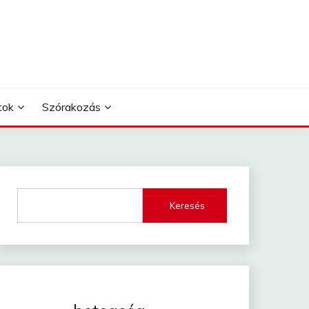
tok
Szórakozás
Keresés