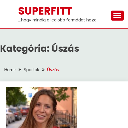
Skip
SUPERFITT
to
content
…hogy mindig a legjobb formádat hozd
Kategória:
Úszás
Home
Sportok
Úszás