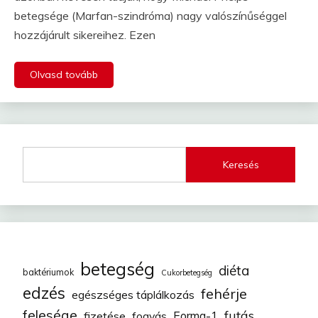
betegsége (Marfan-szindróma) nagy valószínűséggel
hozzájárult sikereihez. Ezen
Olvasd tovább
Keresés
betegség
diéta
baktériumok
Cukorbetegség
edzés
fehérje
egészséges táplálkozás
felesége
futás
fizetése
fogyás
Forma-1