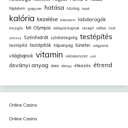
hatása
fájdalom
házilag
gyógyszer
kajak
kalória
kezelése
labdarúgók
koleszterin
Mr. Olympia
recept
mozgás
olimpiai bajnok
reflux
rost
testépítés
Szénhidrát
szívbetegség
stressz
testépítők
tünetei
testépítő
tápanyag
vagyona
vitamin
világbajnok
vércukorszint
zsír
étrend
ásványi anyag
étkezés
élete
életrajz
Online Casino
Online Casino