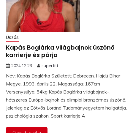
Úszás
Kapás Boglárka világbajnok úszónő
karrierje és párja
2024.12.23.
superfitt
Név: Kapás Boglárka Született: Debrecen, Hajdú Bihar
Megye, 1993. április 22. Magassága: 167cm
Versenysúlya: 54kg Kapás Boglárka világbajnok-,
hétszeres Európa-bajnok és olimpiai bronzérmes úszónő.
Jelenleg az Eötvös Loránd Tudományegyetem hallgatója,
pszichológia szakon. Sport karrierje A
Olvasd tovább