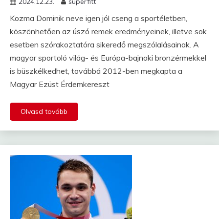
2024.12.23.
superfitt
Kozma Dominik neve igen jól cseng a sportéletben,
köszönhetően az úszó remek eredményeinek, illetve sok
esetben szórakoztatóra sikeredő megszólalásainak. A
magyar sportoló világ- és Európa-bajnoki bronzérmekkel
is büszkélkedhet, továbbá 2012-ben megkapta a
Magyar Ezüst Érdemkereszt
Olvasd tovább