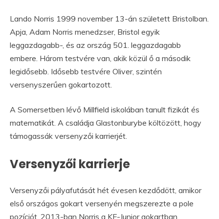
Lando Norris 1999 november 13-án született Bristolban.
Apja, Adam Norris menedzser, Bristol egyik
leggazdagabb-, és az ország 501. leggazdagabb
embere. Három testvére van, akik közül ő a második
legidősebb. Idősebb testvére Oliver, szintén
versenyszerűen gokartozott.
A Somersetben lévő Millfield iskolában tanult fizikát és
matematikát. A családja Glastonburybe költözött, hogy
támogassák versenyzői karrierjét.
Versenyzői karrierje
Versenyzői pályafutását hét évesen kezdődött, amikor
első országos gokart versenyén megszerezte a pole
pozíciót. 2013-ban Norris a KF-Junior gokartban