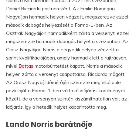
Norris a McLarennél maradt a 2021-es szezonban,
Daniel Ricciardo partnereként. Az Emilia Romagna
Nagydíjon harmadik helyen végzett, megszerezve ezzel
második dobogós helyezését a Forma-1-ben. Az
Osztrák Nagydíjon harmadikként zárta a versenyt, ezzel
megszerezte harmadik dobogós helyét a szezonban. Az
Olasz Nagydíjon Norris a negyedik helyen végzett a
sprint kvalifikációjában, amely harmadik lett a rajtrácson,
mivel
Bottas
motorbüntetést kapott. Norris a második
helyen zárta a versenyt csapattársa, Ricciardo mögött.
Az Orosz Nagydíj időmérőjén szerezte meg első pole
pozícióját a Forma-1-ben változó időjárási körülmények
között, de a versenyen szintén kiszámíthatatlan volt az
időjárás, így a hetedik helyet kaparintotta meg.
Lando Norris barátnője