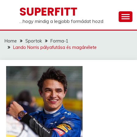
Skip
SUPERFITT
to
content
…hogy mindig a legjobb formádat hozd
Home
Sportok
Forma-1
Lando Norris pályafutása és magánélete