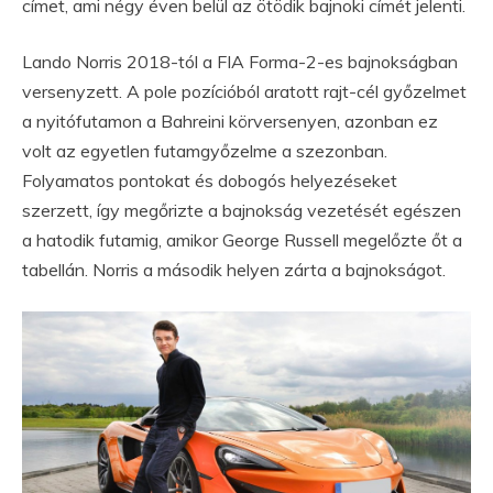
címet, ami négy éven belül az ötödik bajnoki címét jelenti.
Lando Norris 2018-tól a FIA Forma-2-es bajnokságban
versenyzett. A pole pozícióból aratott rajt-cél győzelmet
a nyitófutamon a Bahreini körversenyen, azonban ez
volt az egyetlen futamgyőzelme a szezonban.
Folyamatos pontokat és dobogós helyezéseket
szerzett, így megőrizte a bajnokság vezetését egészen
a hatodik futamig, amikor George Russell megelőzte őt a
tabellán. Norris a második helyen zárta a bajnokságot.