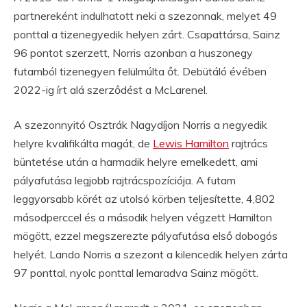
partnereként indulhatott neki a szezonnak, melyet 49
ponttal a tizenegyedik helyen zárt. Csapattársa, Sainz
96 pontot szerzett, Norris azonban a huszonegy
futamból tizenegyen felülmúlta őt. Debütáló évében
2022-ig írt alá szerződést a McLarenel.
A szezonnyitó Osztrák Nagydíjon Norris a negyedik
helyre kvalifikálta magát, de
Lewis Hamilton
rajtrács
büntetése után a harmadik helyre emelkedett, ami
pályafutása legjobb rajtrácspozíciója. A futam
leggyorsabb körét az utolsó körben teljesítette, 4,802
másodperccel és a második helyen végzett Hamilton
mögött, ezzel megszerezte pályafutása első dobogós
helyét. Lando Norris a szezont a kilencedik helyen zárta
97 ponttal, nyolc ponttal lemaradva Sainz mögött.