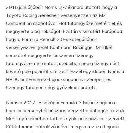
2016 januárjában Norris Új-Zélandra utazott, hogy a
Toyota Racing Seriesben versenyezzen az M2
Competition csapatával. Hat futamgyőzelmet ért el, és
megnyerte a bajnokságot. Ezután visszatért Európába,
hogy a Formula Renault 2.0-s kategóriában
versenyezzen Josef Kaufmann Racinggel. Mindkét
sorozatot megnyerte, összesen tizenegy
futamgyőzelmet aratott, utóbbiban pedig tíz egymást
követő pole pozíciót szerzett. Ezzel egy időben Norris a
BRDC brit Forma-3-bajnokságban is szerepelt, és
tizenegy futamon négy győzelmet aratott.
Norris a 2017-es európai Formula-3 bajnokságban a
harminc versenyből húszban végzett a dobogón, köztük
kilenc győzelmet aratott, és nyolc pole pozíciót szerzett.
Két futammal hátralévő idővel megszerezte a bajnoki