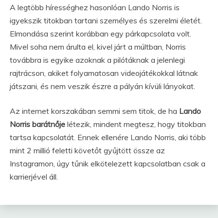
A legtöbb hírességhez hasonlóan Lando Norris is
igyekszik titokban tartani személyes és szerelmi életét.
Elmondása szerint korábban egy párkapcsolata volt.
Mivel soha nem árulta el, kivel járt a múltban, Norris
továbbra is egyike azoknak a pilótáknak a jelenlegi
rajtrácson, akiket folyamatosan videojátékokkal látnak
játszani, és nem veszik észre a pályán kívüli lányokat.
Az internet korszakában semmi sem titok, de ha
Lando
Norris barátnője
létezik, mindent megtesz, hogy titokban
tartsa kapcsolatát. Ennek ellenére Lando Norris, aki több
mint 2 millió feletti követőt gyűjtött össze az
Instagramon, úgy tűnik elkötelezett kapcsolatban csak a
karrierjével áll.