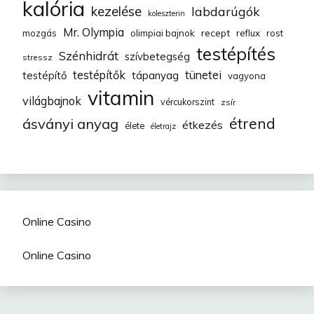
kalória
kezelése
labdarúgók
koleszterin
Mr. Olympia
recept
mozgás
olimpiai bajnok
reflux
rost
testépítés
Szénhidrát
szívbetegség
stressz
testépítők
tünetei
testépítő
tápanyag
vagyona
vitamin
világbajnok
vércukorszint
zsír
étrend
ásványi anyag
étkezés
élete
életrajz
Online Casino
Online Casino