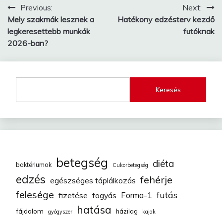
Bejegyzés
Previous:
Next:
Mely szakmák lesznek a
Hatékony edzésterv kezdő
navigáció
legkeresettebb munkák
futóknak
2026-ban?
Keresés
betegség
diéta
baktériumok
Cukorbetegség
edzés
fehérje
egészséges táplálkozás
felesége
futás
fizetése
fogyás
Forma-1
hatása
fájdalom
házilag
gyógyszer
kajak