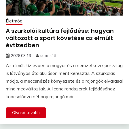
Életmód
A szurkolói kultúra fejlődése: hogyan
változott a sport követése az elmúlt
évtizedben
2026.03.13.
superfitt
Az elmúlt tíz évben a magyar és a nemzetközi sportvilág
is látványos átalakuláson ment keresztül. A szurkolás
módja, a meccsnézés környezete és a rajongók elvárásai
mind megváltoztak. A licenc rendszerek fejlődéséhez
kapcsolódva néhány rajongó már
Olvasd tovább