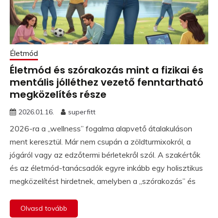
Életmód
Életmód és szórakozás mint a fizikai és
mentális jólléthez vezető fenntartható
megközelítés része
2026.01.16.
superfitt
2026-ra a „wellness” fogalma alapvető átalakuláson
ment keresztül. Már nem csupán a zöldturmixokról, a
jógáról vagy az edzőtermi bérletekről szól. A szakértők
és az életmód-tanácsadók egyre inkább egy holisztikus
megközelítést hirdetnek, amelyben a „szórakozás” és
Olvasd tovább