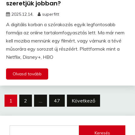
szeretjük jobban?
2025.12.14.
superfitt
A digitális korban a szórakozás egyik legfontosabb
formája az online tartalomfogyasztás lett. Ma már nem
kell moziba mennünk egy filmért, vagy várnunk a tévé
műsorára egy sorozat új részéért. Plattformok mint a
Netflix, Disney+, HBO
Olvasd tovább
Bejegyzések
1
2
…
47
Következő
lapozása
Keresés