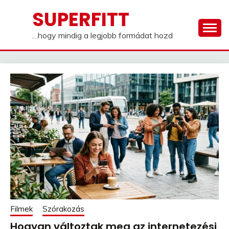
Skip
SUPERFITT
to
content
…hogy mindig a legjobb formádat hozd
Filmek
Szórakozás
Hogyan változtak meg az internetezési