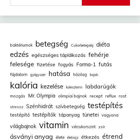
betegség
diéta
baktériumok
Cukorbetegség
edzés
fehérje
egészséges táplálkozás
felesége
futás
fizetése
fogyás
Forma-1
hatása
fájdalom
házilag
gyógyszer
kajak
kalória
kezelése
labdarúgók
koleszterin
Mr. Olympia
recept
mozgás
olimpiai bajnok
reflux
rost
testépítés
Szénhidrát
szívbetegség
stressz
testépítők
tünetei
testépítő
tápanyag
vagyona
vitamin
világbajnok
vércukorszint
zsír
étrend
ásványi anyag
étkezés
élete
életrajz