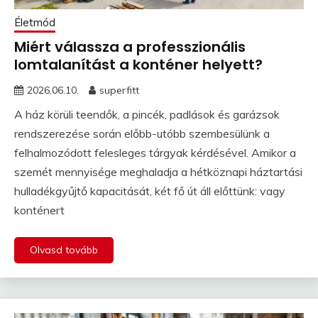
Életmód
Miért válassza a professzionális
lomtalanítást a konténer helyett?
2026.06.10.
superfitt
A ház körüli teendők, a pincék, padlások és garázsok
rendszerezése során előbb-utóbb szembesülünk a
felhalmozódott felesleges tárgyak kérdésével. Amikor a
szemét mennyisége meghaladja a hétköznapi háztartási
hulladékgyűjtő kapacitását, két fő út áll előttünk: vagy
konténert
Olvasd tovább