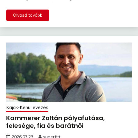
Olvasd tovább
Kajak-Kenu, evezés
Kammerer Zoltán pályafutása,
felesége, fia és barátnői
2026.03.23.
superfitt