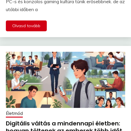
PC-s és konzolos gaming kultúra tűnik erősebbnek. de az
utóbbi időben a
Olvasd tovább
Életmód
Digitális váltás a mindennapi életben:
hogyan töltenek az emberek több időt