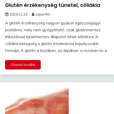
Glutén érzékenység tünetei, cöliákia
2024.12.23.
superfitt
A glutén érzékenység nagyon gyakori egészségügyi
probléma, mely nem gyógyítható, csak gluténmentes
étkezéssel tünetmentes állapotot lehet előidézni. A
cöliákia betegség a glutén intolerancia legsúlyosabb
formája. A glutén a búzában, az árpában, a rozsban és a
Olvasd tovább