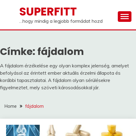
Skip
SUPERFITT
to
content
…hogy mindig a legjobb formádat hozd
Címke:
fájdalom
A fájdalom érzékelése egy olyan komplex jelenség, amelyet
befolyásol az érintett ember aktuális érzelmi állapota és
korábbi tapasztalatai. A fájdalom olyan sérülésekre
figyelmeztet, mely szöveti károsodásokkal jár.
Home
fájdalom