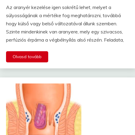
Az aranyér kezelése igen sokrétű lehet, melyet a
súlyosságának a mértéke fog meghatározni, továbbá
hogy külső vagy belső változatával állunk szemben.
Szinte mindenkinek van aranyere, mely egy szivacsos,
perfúziós érpárna a végbélnyílás alsó részén. Feladata,
Olvasd tovább