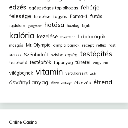
edzés
fehérje
egészséges táplálkozás
felesége
futás
fizetése
fogyás
Forma-1
hatása
fájdalom
házilag
gyógyszer
kajak
kalória
kezelése
labdarúgók
koleszterin
Mr. Olympia
recept
mozgás
olimpiai bajnok
reflux
rost
testépítés
Szénhidrát
szívbetegség
stressz
testépítők
tünetei
testépítő
tápanyag
vagyona
vitamin
világbajnok
vércukorszint
zsír
étrend
ásványi anyag
étkezés
élete
életrajz
Online Casino