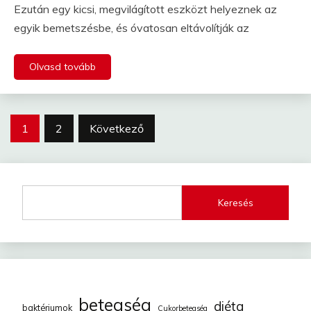
Ezután egy kicsi, megvilágított eszközt helyeznek az
egyik bemetszésbe, és óvatosan eltávolítják az
Olvasd tovább
Bejegyzések
1
2
Következő
lapozása
Keresés
betegség
diéta
baktériumok
Cukorbetegség