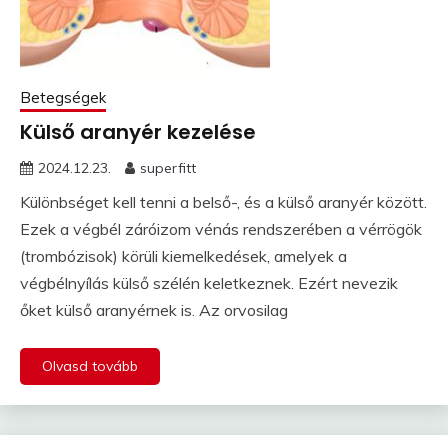
Betegségek
Külső aranyér kezelése
2024.12.23.
superfitt
Különbséget kell tenni a belső-, és a külső aranyér között.
Ezek a végbél záróizom vénás rendszerében a vérrögök
(trombózisok) körüli kiemelkedések, amelyek a
végbélnyílás külső szélén keletkeznek. Ezért nevezik
őket külső aranyérnek is. Az orvosilag
Olvasd tovább