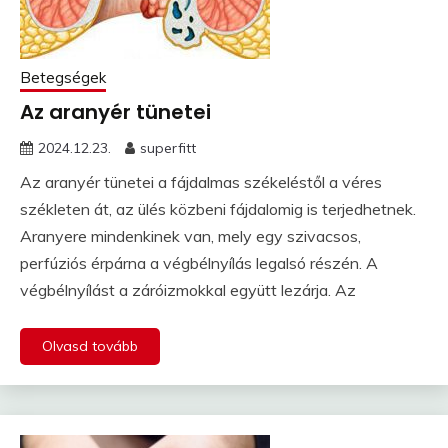
Betegségek
Az aranyér tünetei
2024.12.23.
superfitt
Az aranyér tünetei a fájdalmas székeléstől a véres
székleten át, az ülés közbeni fájdalomig is terjedhetnek.
Aranyere mindenkinek van, mely egy szivacsos,
perfúziós érpárna a végbélnyílás legalsó részén. A
végbélnyílást a záróizmokkal együtt lezárja. Az
Olvasd tovább