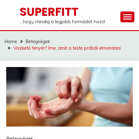
Skip
SUPERFITT
to
content
…hogy mindig a legjobb formádat hozd
Home
Betegségek
Viszkető tenyér? Íme, amit a teste próbál elmondani
Betegségek