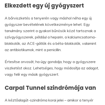
Elkezdett egy új gyógyszert
A bőrviszketés a tenyerén vagy máshol néha egy új
gyógyszer bevételének következménye lehet. Egy​
tanulmány szerint a gyakori bűnösök közé tartoznak a
szívgyógyszerek, például a heparin, a kalciumcsatorna-
blokkolók, az ACE-gátlók és a béta-blokkolók, valamint
az antibiotikumok, mint a penicillin.
Értesítse orvosát, ha úgy gondolja, hogy a gyógyszere
viszketést okoz. Lehetséges, hogy módosítja az adagot,
vagy felír egy másik gyógyszert.
Carpal Tunnel szindrómája van
A kéztőalagút-szindróma korai jelei – amikor a tenyér