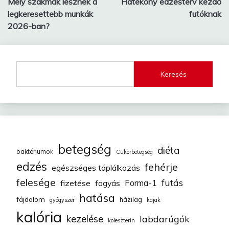
Mely szakmák lesznek a
Hatékony edzésterv kezdő
navigáció
legkeresettebb munkák
futóknak
2026-ban?
Keresés
betegség
diéta
baktériumok
Cukorbetegség
edzés
fehérje
egészséges táplálkozás
felesége
futás
fizetése
fogyás
Forma-1
hatása
fájdalom
házilag
gyógyszer
kajak
kalória
kezelése
labdarúgók
koleszterin