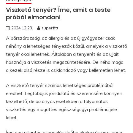
Viszkető tenyér? Íme, amit a teste
próbál elmondani
2024.12.23.
superfitt
A bőrszárazság, az allergia és az új gyógyszer csak
néhány a lehetséges tényezők közül, amelyek a viszkető
tenyér okai lehetnek. Általában a tenyerét és az ujjait
használja a viszketés megszüntetésére. De néha maga
a kezek alsó része is csiklandozó vagy kellemetlen lehet.
A viszkető tenyér számos lehetséges problémából
eredhet. Legtöbbjük jóindulatú és szerencsére könnyen
kezelhető, de bizonyos esetekben a folyamatos
viszketés egy mögöttes egészségügyi probléma jele
lehet.
Íme egy pillantás a legvalószínűbb okokra és arra, hogy