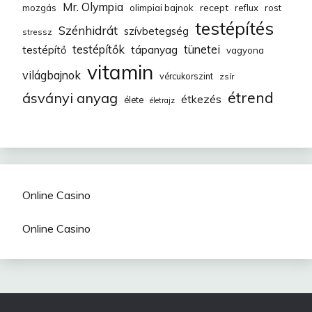
Mr. Olympia
recept
mozgás
olimpiai bajnok
reflux
rost
testépítés
Szénhidrát
szívbetegség
stressz
testépítők
tünetei
testépítő
tápanyag
vagyona
vitamin
világbajnok
vércukorszint
zsír
étrend
ásványi anyag
étkezés
élete
életrajz
Online Casino
Online Casino