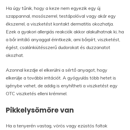
Ha úgy tűnik, hogy a keze nem egyezik egy új
szappannal, mosószerrel, testápolóval vagy akár egy
ékszerrel, a viszketést kontakt dermatitis okozhatja.
Ezek a gyakori allergiás reakciók akkor alakulhatnak ki, ha
a bőr irritáló anyaggal érintkezik, ami bőrpírt, viszketést,
égést, csalánkiütésszerű dudorokat és duzzanatot
okozhat.
Azonnal kezdje el elkerülni a sértő anyagot, hogy
elkerülje a további irritációt. A gyógyulás több hetet is
igénybe vehet, de addig is enyhítheti a viszketést egy
OTC viszketés elleni krémmel.
Pikkelysömöre van
Ha a tenyerén vastag, vörös vagy ezüstös foltok