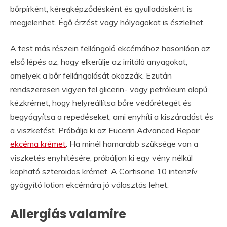
bőrpírként, kéregképződésként és gyulladásként is
megjelenhet. Égő érzést vagy hólyagokat is észlelhet.
A test más részein fellángoló ekcémához hasonlóan az
első lépés az, hogy elkerülje az irritáló anyagokat,
amelyek a bőr fellángolását okozzák. Ezután
rendszeresen vigyen fel glicerin- vagy petróleum alapú
kézkrémet, hogy helyreállítsa bőre védőrétegét és
begyógyítsa a repedéseket, ami enyhíti a kiszáradást és
a viszketést. Próbálja ki az Eucerin Advanced Repair
ekcéma krémet
. Ha minél hamarabb szüksége van a
viszketés enyhítésére, próbáljon ki egy vény nélkül
kapható szteroidos krémet. A Cortisone 10 intenzív
gyógyító lotion ekcémára jó választás lehet.
Allergiás valamire