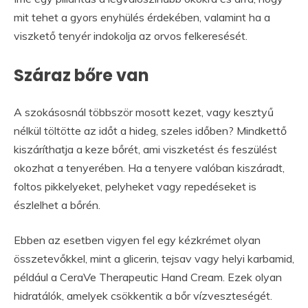
mit tehet a gyors enyhülés érdekében, valamint ha a
viszkető tenyér indokolja az orvos felkeresését.
Száraz bőre van
A szokásosnál többször mosott kezet, vagy kesztyű
nélkül töltötte az időt a hideg, szeles időben? Mindkettő
kiszáríthatja a keze bőrét, ami viszketést és feszülést
okozhat a tenyerében. Ha a tenyere valóban kiszáradt,
foltos pikkelyeket, pelyheket vagy repedéseket is
észlelhet a bőrén.
Ebben az esetben vigyen fel egy kézkrémet olyan
összetevőkkel, mint a glicerin, tejsav vagy helyi karbamid,
például a CeraVe Therapeutic Hand Cream. Ezek olyan
hidratálók, amelyek csökkentik a bőr vízveszteségét.