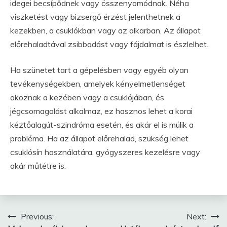
idegei becsípődnek vagy összenyomódnak. Néha
viszketést vagy bizsergő érzést jelenthetnek a
kezekben, a csuklókban vagy az alkarban. Az állapot
előrehaladtával zsibbadást vagy fájdalmat is észlelhet.
Ha szünetet tart a gépelésben vagy egyéb olyan
tevékenységekben, amelyek kényelmetlenséget
okoznak a kezében vagy a csuklójában, és
jégcsomagolást alkalmaz, ez hasznos lehet a korai
kéztőalagút-szindróma esetén, és akár el is múlik a
probléma. Ha az állapot előrehalad, szükség lehet
csuklósín használatára, gyógyszeres kezelésre vagy
akár műtétre is.
Bejegyzés
Previous:
Next: