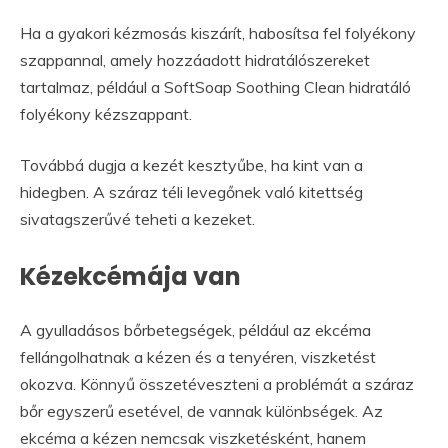
Ha a gyakori kézmosás kiszárít, habosítsa fel folyékony
szappannal, amely hozzáadott hidratálószereket
tartalmaz, például a SoftSoap Soothing Clean hidratáló
folyékony kézszappant.
Továbbá dugja a kezét kesztyűbe, ha kint van a
hidegben. A száraz téli levegőnek való kitettség
sivatagszerűvé teheti a kezeket.
Kézekcémája van
A gyulladásos bőrbetegségek, például az ekcéma
fellángolhatnak a kézen és a tenyéren, viszketést
okozva. Könnyű összetéveszteni a problémát a száraz
bőr egyszerű esetével, de vannak különbségek. Az
ekcéma a kézen nemcsak viszketésként, hanem