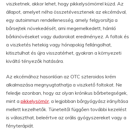
viszketnek, akkor lehet, hogy pikkelysömörrel küzd. Az
állapot, amelyet néha összetévesztenek az ekcémával,
egy autoimmun rendellenesség, amely felgyorsítja a
bőrsejtek növekedését, ami megemelkedett, hámló
bőrkinövéseket vagy dudorokat eredményez. A foltok és
a viszketés hetekig vagy hónapokig fellángolhat,
kitisztulhat és újra visszatérhet, gyakran a környezeti
kiváltó tényezők hatására.
Az ekcémához hasonlóan az OTC szteroidos krém
alkalmazása megnyugtathatja a viszkető foltokat. Ne
feledje azonban, hogy az olyan krónikus bőrbetegségek,
mint a
pikkelysömör
, a legjobban bőrgyógyász irányítása
mellett kezelhetők. Tüneteitől függően további kezelést
is választhat, beleértve az orális gyógyszereket vagy a
fényterápiát.