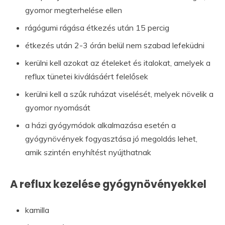
gyomor megterhelése ellen
rágógumi rágása étkezés után 15 percig
étkezés után 2-3 órán belül nem szabad lefeküdni
kerülni kell azokat az ételeket és italokat, amelyek a
reflux tünetei kiválásáért felelősek
kerülni kell a szűk ruházat viselését, melyek növelik a
gyomor nyomását
a házi gyógymódok alkalmazása esetén a
gyógynövények fogyasztása jó megoldás lehet,
amik szintén enyhítést nyújthatnak
A reflux kezelése gyógynövényekkel
kamilla