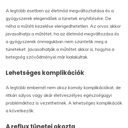
A legtöbb esetben az életmód megváltoztatása és a
gyógyszerek elegendőek a tünetek enyhítésére. De
néha a műtéti kezelése elengedhetetlen. Az orvos akkor
javasolhatja a műtétet, ha az életmód megváltozása és
a gyógyszerek önmagukban nem szüntetik meg a
tüneteket. Javasolhatják a műtétet akkor is, hogyha a
betegség szövődményei már kialakultak.
Lehetséges komplikációk
A legtöbb embernél nem okoz komoly komplikációkat, de
ritkán súlyos vagy akár életveszélyes egészségügyi
problémákhoz is vezethetnek. A lehetséges komplikációk
a következők:
A reflux tünetei okozta