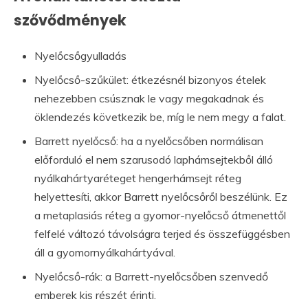
szővődmények
Nyelőcsőgyulladás
Nyelőcső-szűkület: étkezésnél bizonyos ételek
nehezebben csúsznak le vagy megakadnak és
öklendezés következik be, míg le nem megy a falat.
Barrett nyelőcső: ha a nyelőcsőben normálisan
előforduló el nem szarusodó laphámsejtekből álló
nyálkahártyaréteget hengerhámsejt réteg
helyettesíti, akkor Barrett nyelőcsőről beszélünk. Ez
a metaplasiás réteg a gyomor-nyelőcső átmenettől
felfelé változó távolságra terjed és összefüggésben
áll a gyomornyálkahártyával.
Nyelőcső-rák: a Barrett-nyelőcsőben szenvedő
emberek kis részét érinti.