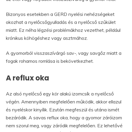
Bizonyos esetekben a GERD nyelési nehézségeket
okozhat a nyelőcsőgyulladás és a nyelőcső szűkület
miatt. Ez néha légzési problémákhoz vezethet, például
krónikus köhögéshez vagy asztmához.
A gyomorból visszaszívárgó sav-, vagy savgőz miatt a
fogak rohamos romlása is bekövetkezhet.
A reflux oka
Az alsó nyelőcső egy kör alakú izomcsík a nyelőcső
végén. Amennyiben megfelelően működik, akkor ellazul
és nyeléskor kinyílik. Ezután megfeszül és utána ismét
bezáródik. A savas reflux oka, hogy a gyomor záróizom
nem szorul meg, vagy záródik megfelelően. Ez lehetővé