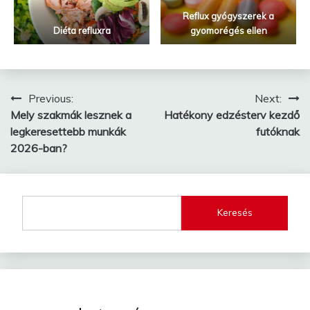
Reflux gyógyszerek a
Diéta refluxra
gyomorégés ellen
Bejegyzés
Previous:
Next:
Mely szakmák lesznek a
Hatékony edzésterv kezdő
navigáció
legkeresettebb munkák
futóknak
2026-ban?
Keresés