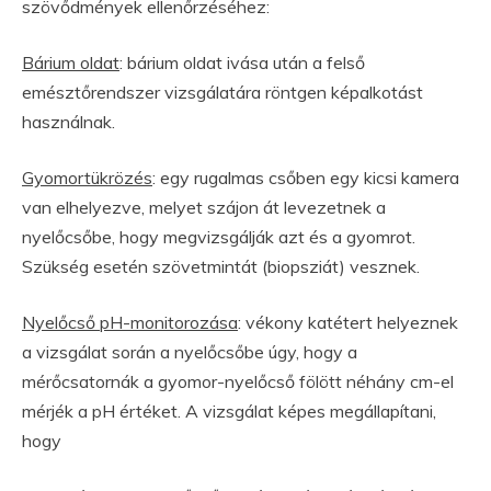
szövődmények ellenőrzéséhez:
Bárium oldat
: bárium oldat ivása után a felső
emésztőrendszer vizsgálatára röntgen képalkotást
használnak.
Gyomortükrözés
: egy rugalmas csőben egy kicsi kamera
van elhelyezve, melyet szájon át levezetnek a
nyelőcsőbe, hogy megvizsgálják azt és a gyomrot.
Szükség esetén szövetmintát (biopsziát) vesznek.
Nyelőcső pH-monitorozása
: vékony katétert helyeznek
a vizsgálat során a nyelőcsőbe úgy, hogy a
mérőcsatornák a gyomor-nyelőcső fölött néhány cm-el
mérjék a pH értéket. A vizsgálat képes megállapítani,
hogy