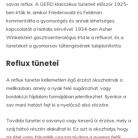
savas reflux. A GERD klasszikus tüneteit először 1925-
ben írták le, amikor Friedenwald és Feldman
kommentálta a gyomorégés és annak lehetséges
kapcsolatát a hiatalis sérvével. 1934-ben Asher
Winkelstein gasztroenterológus írta le a refluxot, és a
tüneteket a gyomorsav túltengésének tulajdonította.
Reflux tünetei
A reflux tünetei kellemetlen égő érzést okozhatnak a
mellkasban, amely a nyak felé sugározhat, vagy
bordaközi fájdalom formájában jelentkezhet. Ilyenkor a
sav maró hatást fejt ki a nyelőcső alsó részére.
További tünetei a savanyú vagy keserű íz érzése, mely a
száj hátsó részén alakulhat ki. Ez azt is okozhatja, hogy
az étel vagy folyadék visszaszívárog a gyomor felől.