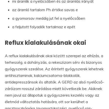
mi áramlik a nyelőcsőben és az áramlás irányát
az áramló tartalom Ph értéke savas e
a gyomorsav meddig jut fel a nyelőcsőben
a feljutott folyadék tartalmaz e epét
Reflux kialakulásának okai
A reflux kialakulásának okai között szerepel az elhízás, a
terhesség, a dohányzás, a rekeszizom sérv és bizonyos
gyógyszerek szedése. Az érintett gyógyszerek lehetnek
antihisztaminok, kalciumcsatorna-blokkolók,
antidepresszánsok és altatók. A GERD az alsó nyelőcső-
záróizom rosszul záródása miatt következik be. Akiknek
nem javul az állapotuk a gyógyszeres kezelés vagy az
életmód változtatás hatására, ott sor kerülhet a
gasztroszkópiára (gyomortükrözés), nyelőcső pH-