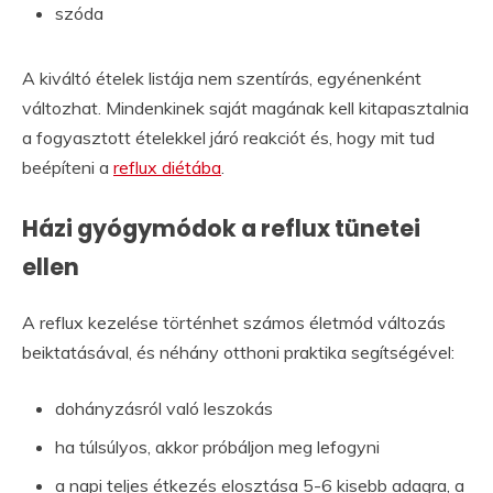
szóda
A kiváltó ételek listája nem szentírás, egyénenként
változhat. Mindenkinek saját magának kell kitapasztalnia
a fogyasztott ételekkel járó reakciót és, hogy mit tud
beépíteni a
reflux diétába
.
Házi gyógymódok a reflux tünetei
ellen
A reflux kezelése történhet számos életmód változás
beiktatásával, és néhány otthoni praktika segítségével:
dohányzásról való leszokás
ha túlsúlyos, akkor próbáljon meg lefogyni
a napi teljes étkezés elosztása 5-6 kisebb adagra, a