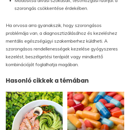
Módosítsa alvási szokásait, testmozgási rutinját a
szorongás csökkentése érdekében.
Ha orvosa arra gyanakszik, hogy szorongásos
problémája van, a diagnosztizálásához és kezeléshez
mentális egészségügyi szakemberhez küldheti. A
szorongásos rendellenességek kezelése gyógyszeres
kezelést, beszélgetési terápiát vagy mindkettő
kombinációját foglalhatja magában.
Hasonló cikkek a témában