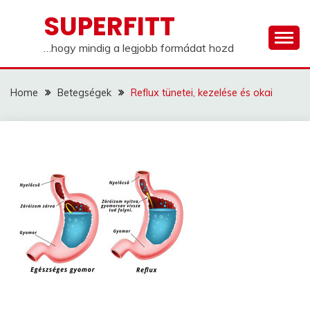
Skip
SUPERFITT
to
content
…hogy mindig a legjobb formádat hozd
Home
Betegségek
Reflux tünetei, kezelése és okai