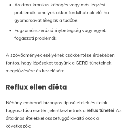
Asztma: krónikus köhögés vagy más légzési
problémák, amelyek akkor fordulhatnak elő, ha
gyomorsavat lélegzik a tüdőbe.
Fogzománc-erózió: ínybetegség vagy egyéb
fogászati ​​problémák
A szövődmények esélyének csökkentése érdekében
fontos, hogy lépéseket tegyünk a GERD tüneteinek
megelőzésére és kezelésére.
Reflux ellen diéta
Néhány embernél bizonyos típusú ételek és italok
fogyasztása esetén jelentkezhetnek a
reflux tünetei
. Az
általános ételekkel összefüggő kiváltó okok a
következők: