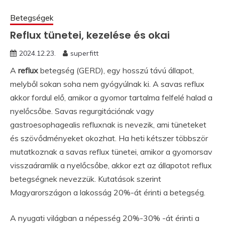
Betegségek
Reflux tünetei, kezelése és okai
2024.12.23.
superfitt
A
reflux
betegség (GERD), egy hosszú távú állapot,
melyből sokan soha nem gyógyúlnak ki. A savas reflux
akkor fordul elő, amikor a gyomor tartalma felfelé halad a
nyelőcsőbe. Savas regurgitációnak vagy
gastroesophagealis refluxnak is nevezik, ami tüneteket
és szövődményeket okozhat. Ha heti kétszer többször
mutatkoznak a savas reflux tünetei, amikor a gyomorsav
visszaáramlik a nyelőcsőbe, akkor ezt az állapotot reflux
betegségnek nevezzük. Kutatások szerint
Magyarországon a lakosság 20%-át érinti a betegség.
A nyugati világban a népesség 20%-30% -át érinti a