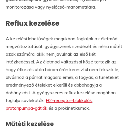
monitorozása vagy nyelőcső-manometriára.
Reflux kezelése
A kezelési lehetőségek magukban foglalják az életmód
megváltoztatását, gyógyszerek szedését és néha műtét
azok számára, akik nem javulnak az első két
intézkedéssel. Az életmód változásai közé tartozik az,
hogy étkezés után három órán keresztül nem fekszik le,
alváshoz a párnát magasra emeli, a fogyás, a tüneteket
eredményező ételeket elkerüli és abbahagyja a
dohányzást. A gyógyszeres reflux kezelése magában
foglalja savlekötők,
H2-receptor-blokkolók
,
protonpumpa-gátlók
és a prokinetikumok.
Műtéti kezelése