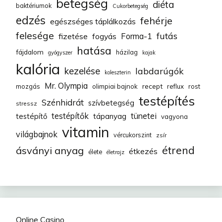
betegség
diéta
baktériumok
Cukorbetegség
edzés
fehérje
egészséges táplálkozás
felesége
futás
fizetése
fogyás
Forma-1
hatása
fájdalom
házilag
gyógyszer
kajak
kalória
kezelése
labdarúgók
koleszterin
Mr. Olympia
recept
mozgás
olimpiai bajnok
reflux
rost
testépítés
Szénhidrát
szívbetegség
stressz
testépítők
tünetei
testépítő
tápanyag
vagyona
vitamin
világbajnok
vércukorszint
zsír
étrend
ásványi anyag
étkezés
élete
életrajz
Online Casino