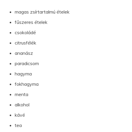
magas zsírtartalmú ételek
fűszeres ételek
csokoládé
citrusfélék
ananász
paradicsom
hagyma
fokhagyma
menta
alkohol
kávé
tea