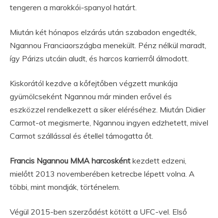
tengeren a marokkói-spanyol határt.
Miután két hónapos elzárás után szabadon engedték,
Ngannou Franciaországba menekült. Pénz nélkül maradt,
így Párizs utcáin aludt, és harcos karrierről álmodott.
Kiskorától kezdve a kőfejtőben végzett munkája
gyümölcseként Ngannou már minden erővel és
eszközzel rendelkezett a siker eléréséhez. Miután Didier
Carmot-ot megismerte, Ngannou ingyen edzhetett, mivel
Carmot szállással és étellel támogatta őt.
Francis Ngannou MMA harcosként
kezdett edzeni,
mielőtt 2013 novemberében ketrecbe lépett volna. A
többi, mint mondják, történelem.
Végül 2015-ben szerződést kötött a UFC-vel. Első