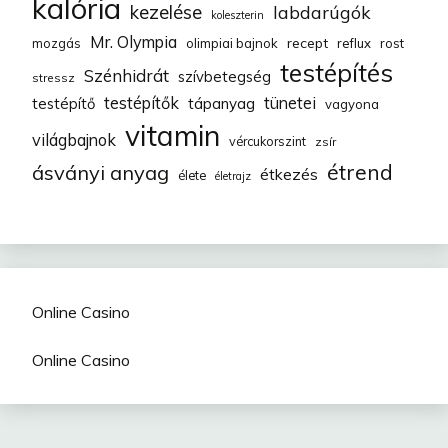
kalória
kezelése
labdarúgók
koleszterin
Mr. Olympia
recept
mozgás
olimpiai bajnok
reflux
rost
testépítés
Szénhidrát
szívbetegség
stressz
testépítők
tünetei
testépítő
tápanyag
vagyona
vitamin
világbajnok
vércukorszint
zsír
étrend
ásványi anyag
étkezés
élete
életrajz
Online Casino
Online Casino