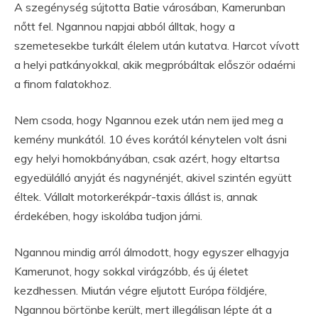
A szegénység sújtotta Batie városában, Kamerunban
nőtt fel. Ngannou napjai abból álltak, hogy a
szemetesekbe turkált élelem után kutatva. Harcot vívott
a helyi patkányokkal, akik megpróbáltak először odaérni
a finom falatokhoz.
Nem csoda, hogy Ngannou ezek után nem ijed meg a
kemény munkától. 10 éves korától kénytelen volt ásni
egy helyi homokbányában, csak azért, hogy eltartsa
egyedülálló anyját és nagynénjét, akivel szintén együtt
éltek. Vállalt motorkerékpár-taxis állást is, annak
érdekében, hogy iskolába tudjon járni.
Ngannou mindig arról álmodott, hogy egyszer elhagyja
Kamerunot, hogy sokkal virágzóbb, és új életet
kezdhessen. Miután végre eljutott Európa földjére,
Ngannou börtönbe került, mert illegálisan lépte át a