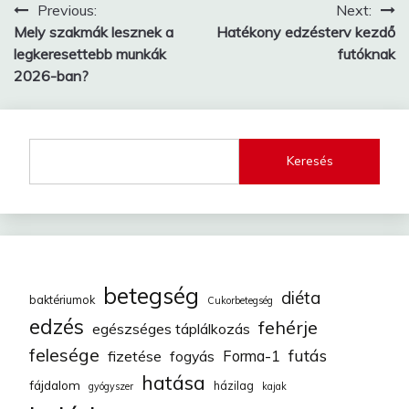
Bejegyzés
Previous:
Next:
Mely szakmák lesznek a
Hatékony edzésterv kezdő
navigáció
legkeresettebb munkák
futóknak
2026-ban?
Keresés
betegség
diéta
baktériumok
Cukorbetegség
edzés
fehérje
egészséges táplálkozás
felesége
futás
fizetése
fogyás
Forma-1
hatása
fájdalom
házilag
gyógyszer
kajak