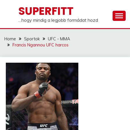
Skip
SUPERFITT
to
content
…hogy mindig a legjobb formádat hozd
Home
Sportok
UFC - MMA
Francis Ngannou UFC harcos