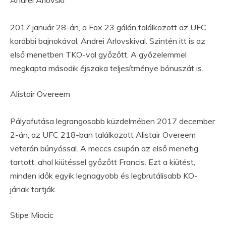
2017 január 28-án, a Fox 23 gálán találkozott az UFC
korábbi bajnokával, Andrei Arlovskival. Szintén itt is az
első menetben TKO-val győzőtt. A győzelemmel
megkapta második éjszaka teljesítménye bónuszát is.
Alistair Overeem
Pályafutása legrangosabb küzdelmében 2017 december
2-án, az UFC 218-ban találkozott Alistair Overeem
veterán búnyóssal. A meccs csupán az első menetig
tartott, ahol kiütéssel győzőtt Francis. Ezt a kiütést,
minden idők egyik legnagyobb és legbrutálisabb KO-
jának tartják.
Stipe Miocic