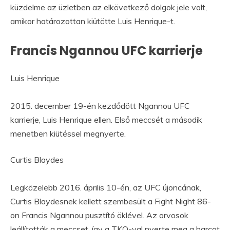
küzdelme az üzletben az elkövetkező dolgok jele volt,
amikor határozottan kiütötte Luis Henrique-t.
Francis Ngannou UFC karrierje
Luis Henrique
2015. december 19-én kezdődött Ngannou UFC
karrierje, Luis Henrique ellen. Első meccsét a második
menetben kiütéssel megnyerte.
Curtis Blaydes
Legközelebb 2016. április 10-én, az UFC újoncának,
Curtis Blaydesnek kellett szembesült a Fight Night 86-
on Francis Ngannou pusztító öklével. Az orvosok
leállították a meccset, így a TKO-val nyerte meg a harcot