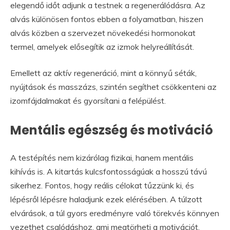
elegendő időt adjunk a testnek a regenerálódásra. Az
alvás különösen fontos ebben a folyamatban, hiszen
alvás közben a szervezet növekedési hormonokat
termel, amelyek elősegítik az izmok helyreállítását.
Emellett az aktív regeneráció, mint a könnyű séták,
nyújtások és masszázs, szintén segíthet csökkenteni az
izomfájdalmakat és gyorsítani a felépülést.
Mentális egészség és motiváció
A testépítés nem kizárólag fizikai, hanem mentális
kihívás is. A kitartás kulcsfontosságúak a hosszú távú
sikerhez. Fontos, hogy reális célokat tűzzünk ki, és
lépésről lépésre haladjunk ezek elérésében. A túlzott
elvárások, a túl gyors eredményre való törekvés könnyen
vezethet csalódáshoz, ami megtörheti a motivációt.