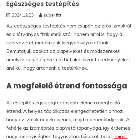
Egészséges testépítés
2024.12.23.
superfitt
Az egészséges testépítés nem csupán az erős izmokról
és a látványos fizikumról szól, hanem arról is, hogy a
szervezetet megőrizzük kiegyensúlyozottnak.
Bemutatjuk azokat az alapelveket és módszereket,
amelyek segítségével elérhetjük a kívánt eredményeket
anélkül, hogy ártanánk a testünknek.
A megfelelő étrend fontossága
A testépítés egyik legfontosabb eleme a megfelelő
étrend. A helyes táplálkozás elengedhetetlen ahhoz,
hogy az izmok növekedjenek, majd regenerálódjanak. A
fehérje az izomépítés alapvető tápanyaga, így érdemes
nagy mennyiségben fogyasztani húsokat, halat,
tojást
,