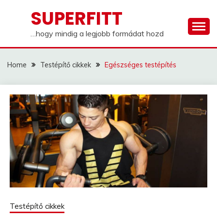
Skip
SUPERFITT
to
content
…hogy mindig a legjobb formádat hozd
Home
Testépítő cikkek
Egészséges testépítés
Testépítő cikkek