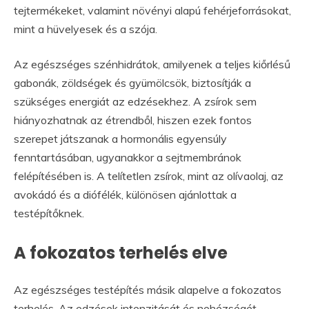
tejtermékeket, valamint növényi alapú fehérjeforrásokat,
mint a hüvelyesek és a szója.
Az egészséges szénhidrátok, amilyenek a teljes kiőrlésű
gabonák, zöldségek és gyümölcsök, biztosítják a
szükséges energiát az edzésekhez. A zsírok sem
hiányozhatnak az étrendből, hiszen ezek fontos
szerepet játszanak a hormonális egyensúly
fenntartásában, ugyanakkor a sejtmembránok
felépítésében is. A telítetlen zsírok, mint az olívaolaj, az
avokádó és a diófélék, különösen ajánlottak a
testépítőknek.
A fokozatos terhelés elve
Az egészséges testépítés másik alapelve a fokozatos
terhelés. Az edzések intenzitását és nehézségét