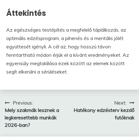
Áttekintés
Az egészséges testépítés a megfelelő táplálkozás, az
optimális edzésprogram, a pihenés és a mentális jólét
együttesét igényli. A cél az, hogy hosszú távon
fenntartható módon érjük el a kívánt eredményeket. Az
egyensúly megtalálása ezek között az elemek között
segít elkerülni a sérüléseket.
Bejegyzés
Previous:
Next:
Mely szakmák lesznek a
Hatékony edzésterv kezdő
navigáció
legkeresettebb munkák
futóknak
2026-ban?