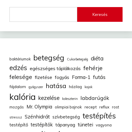
Keresés
betegség
diéta
baktériumok
Cukorbetegség
edzés
fehérje
egészséges táplálkozás
felesége
futás
fizetése
fogyás
Forma-1
hatása
fájdalom
házilag
gyógyszer
kajak
kalória
kezelése
labdarúgók
koleszterin
Mr. Olympia
recept
mozgás
olimpiai bajnok
reflux
rost
testépítés
Szénhidrát
szívbetegség
stressz
testépítők
tünetei
testépítő
tápanyag
vagyona