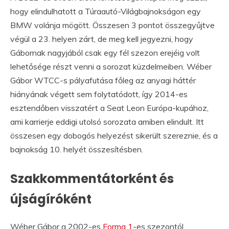
hogy elindulhatott a Túraautó-Világbajnokságon egy
BMW volánja mögött. Összesen 3 pontot összegyűjtve
végül a 23. helyen zárt, de meg kell jegyezni, hogy
Gábornak nagyjából csak egy fél szezon erejéig volt
lehetősége részt venni a sorozat küzdelmeiben. Wéber
Gábor WTCC-s pályafutása főleg az anyagi háttér
hiányának végett sem folytatódott, így 2014-es
esztendőben visszatért a Seat Leon Európa-kupához,
ami karrierje eddigi utolsó sorozata amiben elindult. Itt
összesen egy dobogós helyezést sikerült szereznie, és a
bajnokság 10. helyét összesítésben.
Szakkommentátorként és
újságíróként
Wéber Gábor a 2002-es
Forma 1
-es szezontól