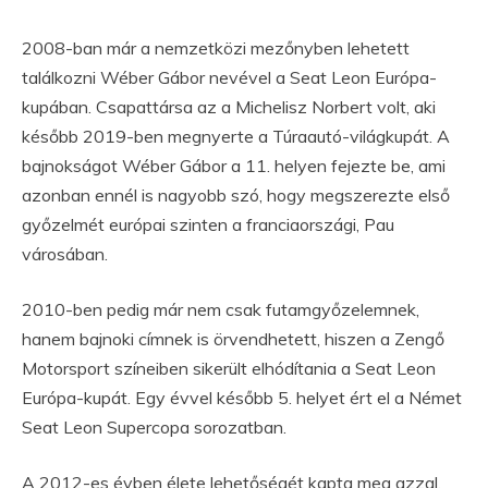
2008-ban már a nemzetközi mezőnyben lehetett
találkozni Wéber Gábor nevével a Seat Leon Európa-
kupában. Csapattársa az a Michelisz Norbert volt, aki
később 2019-ben megnyerte a Túraautó-világkupát. A
bajnokságot Wéber Gábor a 11. helyen fejezte be, ami
azonban ennél is nagyobb szó, hogy megszerezte első
győzelmét európai szinten a franciaországi, Pau
városában.
2010-ben pedig már nem csak futamgyőzelemnek,
hanem bajnoki címnek is örvendhetett, hiszen a Zengő
Motorsport színeiben sikerült elhódítania a Seat Leon
Európa-kupát. Egy évvel később 5. helyet ért el a Német
Seat Leon Supercopa sorozatban.
A 2012-es évben élete lehetőségét kapta meg azzal,