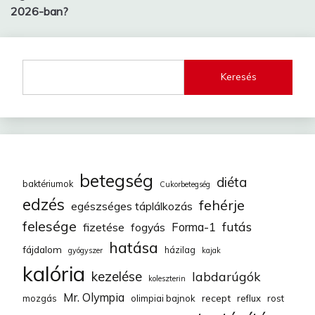
2026-ban?
Keresés
betegség
diéta
baktériumok
Cukorbetegség
edzés
fehérje
egészséges táplálkozás
felesége
futás
fizetése
fogyás
Forma-1
hatása
fájdalom
házilag
gyógyszer
kajak
kalória
kezelése
labdarúgók
koleszterin
Mr. Olympia
recept
mozgás
olimpiai bajnok
reflux
rost