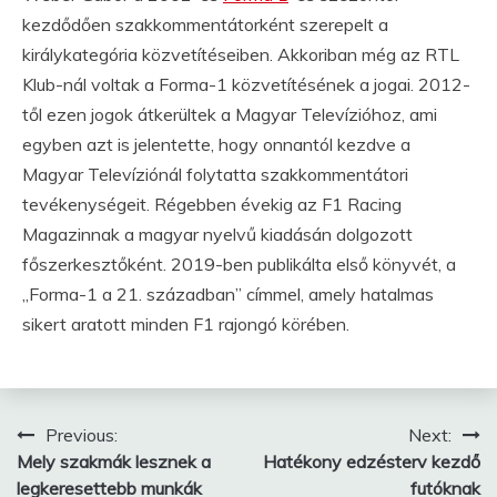
kezdődően szakkommentátorként szerepelt a
királykategória közvetítéseiben. Akkoriban még az RTL
Klub-nál voltak a Forma-1 közvetítésének a jogai. 2012-
től ezen jogok átkerültek a Magyar Televízióhoz, ami
egyben azt is jelentette, hogy onnantól kezdve a
Magyar Televíziónál folytatta szakkommentátori
tevékenységeit. Régebben évekig az F1 Racing
Magazinnak a magyar nyelvű kiadásán dolgozott
főszerkesztőként. 2019-ben publikálta első könyvét, a
„Forma-1 a 21. században” címmel, amely hatalmas
sikert aratott minden F1 rajongó körében.
Bejegyzés
Previous:
Next:
Mely szakmák lesznek a
Hatékony edzésterv kezdő
navigáció
legkeresettebb munkák
futóknak