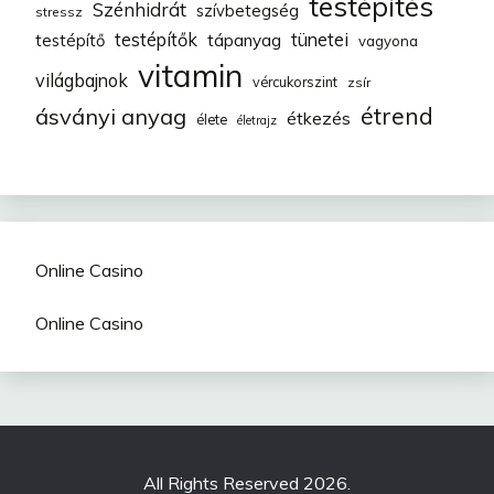
testépítés
Szénhidrát
szívbetegség
stressz
testépítők
tünetei
testépítő
tápanyag
vagyona
vitamin
világbajnok
vércukorszint
zsír
étrend
ásványi anyag
étkezés
élete
életrajz
Online Casino
Online Casino
All Rights Reserved 2026.