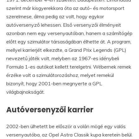
szerint már kisgyerekkora óta az autó- és motorsport
szerelmese, álma pedig az volt, hogy egykor
autóversenyző lehessen. Első versenyzői élményeit
azonban nem egy versenyautóban, hanem a számítógép
előtt egy szimulátor társaságában élhette át. A program,
mellyel karrierjét elkezdte, a Grand Prix Legends (GPL)
nevezetű játék volt, melyben az 1967-es idénybeli
Formula 1-es autókat kellett terelgetni. Wébernek remek
érzéke volt a szimulátorozáshoz, melyet remekül
bizonyít, hogy 2001-ben megnyerte a GPL
világbajnokságát.
Autóversenyzői karrier
2002-ben ülhetett be először a volán mögé egy valós
versenyautóba, az Opel Astra Classik kupa keretein belül.