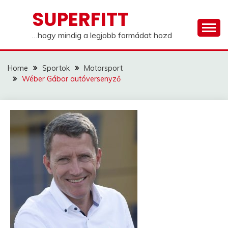
Skip
SUPERFITT
to
content
…hogy mindig a legjobb formádat hozd
Home
Sportok
Motorsport
Wéber Gábor autóversenyző