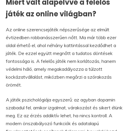
Miért vált alapelvvé a felelős
játék az online világban?
Az online szerencsejáték népszerűsége az elmúlt
évtizedben robbanásszerűen nőtt. Ma már több ezer
oldal érhető el, ahol néhány kattintással kezdődhet a
játék. De ezzel együtt megnőtt a tudatos döntések
fontossága is. A felelős játék nem korlátozás, hanem
védelmi háló, amely megakadályozza a túlzott
kockázatvállalást, miközben megőrzi a szórakozás
örömét.
A játék pszichológiája egyszerű: az agyban dopamin
szabadul fel, amikor izgalmat, várakozást és sikert élünk
meg. Ez az érzés addiktív lehet, ha nincs kontroll. A
modern önszabályozó funkciók és adatalapú