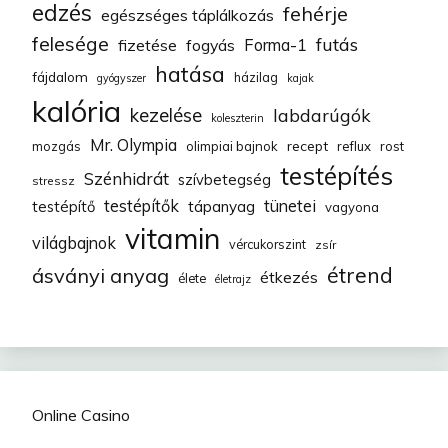
edzés
fehérje
egészséges táplálkozás
felesége
futás
fizetése
fogyás
Forma-1
hatása
fájdalom
házilag
gyógyszer
kajak
kalória
kezelése
labdarúgók
koleszterin
Mr. Olympia
recept
mozgás
olimpiai bajnok
reflux
rost
testépítés
Szénhidrát
szívbetegség
stressz
testépítők
tünetei
testépítő
tápanyag
vagyona
vitamin
világbajnok
vércukorszint
zsír
étrend
ásványi anyag
étkezés
élete
életrajz
Online Casino