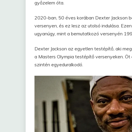
győzelem óta.
2020-ban, 50 éves korában Dexter Jackson be
versenyen, és ez lesz az utolsó indulása. Eze
ugyanúgy, mint a bemutatkozó versenyén 19
Dexter Jackson az egyetlen testépítő, aki meg
a Masters Olympia testépítő versenyeken. Öt 
szintén egyeduralkodó.