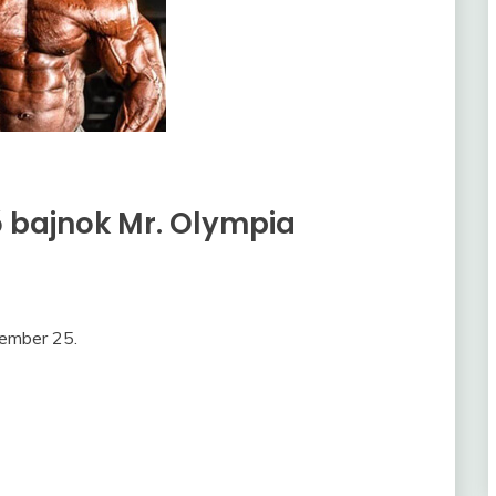
ő bajnok Mr. Olympia
vember 25.