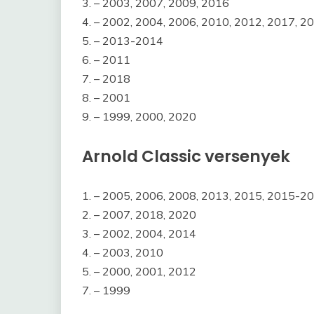
3. – 2003, 2007, 2009, 2016
4. – 2002, 2004, 2006, 2010, 2012, 2017, 2
5. – 2013-2014
6. – 2011
7. – 2018
8. – 2001
9. – 1999, 2000, 2020
Arnold Classic versenyek
1. – 2005, 2006, 2008, 2013, 2015, 2015-20
2. – 2007, 2018, 2020
3. – 2002, 2004, 2014
4. – 2003, 2010
5. – 2000, 2001, 2012
7. – 1999