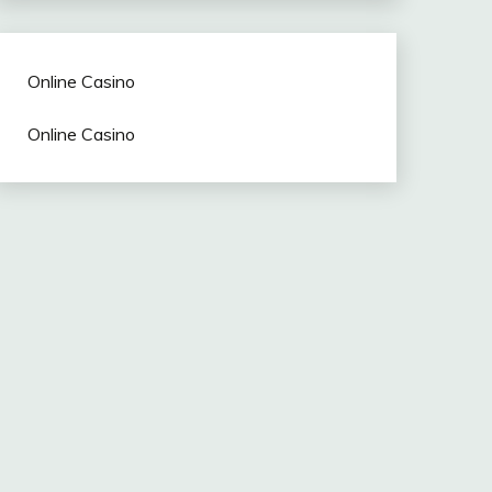
Online Casino
Online Casino