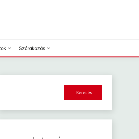
tok
Szórakozás
Keresés