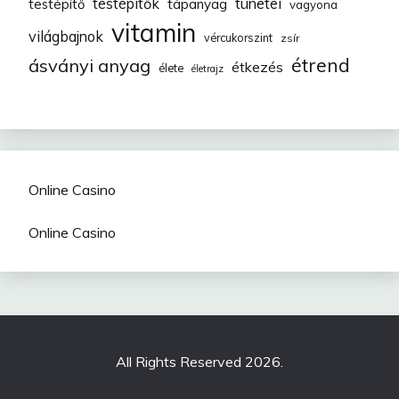
testépítők
tünetei
testépítő
tápanyag
vagyona
vitamin
világbajnok
vércukorszint
zsír
étrend
ásványi anyag
étkezés
élete
életrajz
Online Casino
Online Casino
All Rights Reserved 2026.