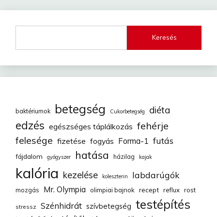
Keresés
betegség
diéta
baktériumok
Cukorbetegség
edzés
fehérje
egészséges táplálkozás
felesége
futás
fizetése
fogyás
Forma-1
hatása
fájdalom
házilag
gyógyszer
kajak
kalória
kezelése
labdarúgók
koleszterin
Mr. Olympia
recept
mozgás
olimpiai bajnok
reflux
rost
testépítés
Szénhidrát
szívbetegség
stressz