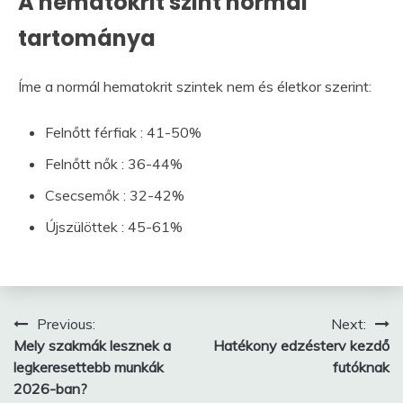
A hematokrit szint normál
tartománya
Íme a normál hematokrit szintek nem és életkor szerint:
Felnőtt férfiak : 41-50%
Felnőtt nők : 36-44%
Csecsemők : 32-42%
Újszülöttek : 45-61%
Bejegyzés
Previous:
Next:
Mely szakmák lesznek a
Hatékony edzésterv kezdő
navigáció
legkeresettebb munkák
futóknak
2026-ban?