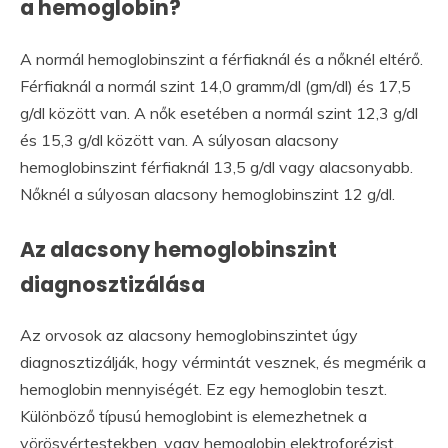
a hemoglobin?
A normál hemoglobinszint a férfiaknál és a nőknél eltérő.
Férfiaknál a normál szint 14,0 gramm/dl (gm/dl) és 17,5
g/dl között van. A nők esetében a normál szint 12,3 g/dl
és 15,3 g/dl között van. A súlyosan alacsony
hemoglobinszint férfiaknál 13,5 g/dl vagy alacsonyabb.
Nőknél a súlyosan alacsony hemoglobinszint 12 g/dl.
Az alacsony hemoglobinszint
diagnosztizálása
Az orvosok az alacsony hemoglobinszintet úgy
diagnosztizálják, hogy vérmintát vesznek, és megmérik a
hemoglobin mennyiségét. Ez egy hemoglobin teszt.
Különböző típusú hemoglobint is elemezhetnek a
vörösvértestekben, vagy hemoglobin elektroforézist.