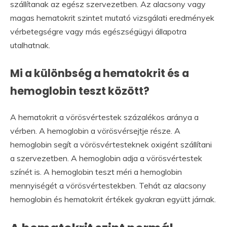
szállítanak az egész szervezetben. Az alacsony vagy
magas hematokrit szintet mutató vizsgálati eredmények
vérbetegségre vagy más egészségügyi állapotra
utalhatnak.
Mi a különbség a hematokrit és a
hemoglobin teszt között?
A hematokrit a vörösvértestek százalékos aránya a
vérben. A hemoglobin a vörösvérsejtje része. A
hemoglobin segít a vörösvértesteknek oxigént szállítani
a szervezetben. A hemoglobin adja a vörösvértestek
színét is. A hemoglobin teszt méri a hemoglobin
mennyiségét a vörösvértestekben. Tehát az alacsony
hemoglobin és hematokrit értékek gyakran együtt járnak.