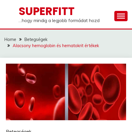
Skip
SUPERFITT
to
content
…hogy mindig a legjobb formádat hozd
Home
Betegségek
Alacsony hemoglobin és hematokrit értékek
Betegségek