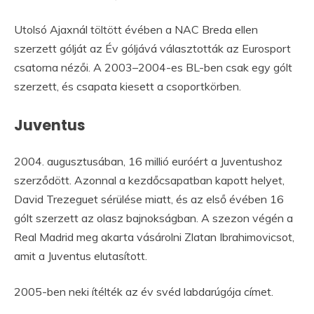
Utolsó Ajaxnál töltött évében a NAC Breda ellen
szerzett gólját az Év góljává választották az Eurosport
csatorna nézői. A 2003–2004-es BL-ben csak egy gólt
szerzett, és csapata kiesett a csoportkörben.
Juventus
2004. augusztusában, 16 millió euróért a Juventushoz
szerződött. Azonnal a kezdőcsapatban kapott helyet,
David Trezeguet sérülése miatt, és az első évében 16
gólt szerzett az olasz bajnokságban. A szezon végén a
Real Madrid meg akarta vásárolni Zlatan Ibrahimovicsot,
amit a Juventus elutasított.
2005-ben neki ítélték az év svéd labdarúgója címet.