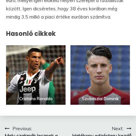
euró, mellyel igen előkelő helyen szerepel a futballisták
között. Igen dicséretes, hogy 38 éves korában még
mindig 3,5 millió a piaci értéke euróban számítva.
Hasonló cikkek
Cristiano Ronaldo
Szoboszlai Dominik
Bejegyzés
Previous:
Next:
Mely szakmák lesznek a
Hatékony edzésterv kezdő