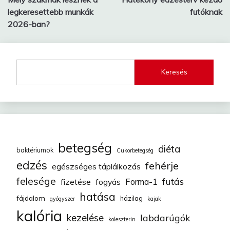
navigáció
legkeresettebb munkák
futóknak
2026-ban?
Keresés
betegség
diéta
baktériumok
Cukorbetegség
edzés
fehérje
egészséges táplálkozás
felesége
futás
fizetése
fogyás
Forma-1
hatása
fájdalom
házilag
gyógyszer
kajak
kalória
kezelése
labdarúgók
koleszterin