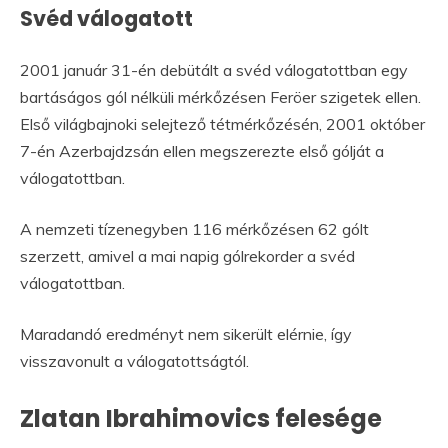
Svéd válogatott
2001 január 31-én debütált a svéd válogatottban egy
bartáságos gól nélküli mérkőzésen Feröer szigetek ellen.
Első világbajnoki selejtező tétmérkőzésén, 2001 október
7-én Azerbajdzsán ellen megszerezte első gólját a
válogatottban.
A nemzeti tízenegyben 116 mérkőzésen 62 gólt
szerzett, amivel a mai napig gólrekorder a svéd
válogatottban.
Maradandó eredményt nem sikerült elérnie, így
visszavonult a válogatottságtól.
Zlatan Ibrahimovics felesége