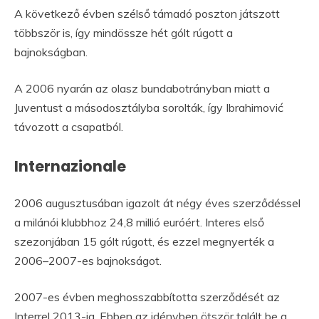
A következő évben szélső támadó poszton játszott
többször is, így mindössze hét gólt rúgott a
bajnokságban.
A 2006 nyarán az olasz bundabotrányban miatt a
Juventust a másodosztályba sorolták, így Ibrahimović
távozott a csapatból.
Internazionale
2006 augusztusában igazolt át négy éves szerződéssel
a milánói klubbhoz 24,8 millió euróért. Interes első
szezonjában 15 gólt rúgott, és ezzel megnyerték a
2006–2007-es bajnokságot.
2007-es évben meghosszabbította szerződését az
Interrel 2013-ig. Ebben az idényben ötször talált be a