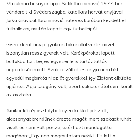
Muzulmán bosnyák apja, Sefik Ibrahimović 1977-ben
vándorolt ki Svédországba, katolikus horvát anyjával,
Jurka Gravical. Ibrahimović hatéves korában kezdett el
futballozni, miután kapott egy futballcipőt.
Gyerekként anyja gyakran fakanállal verte, mivel
iszonyúan rossz gyerek volt. Kerékpárokat lopott,
boltokba tört be, és egyszer le is tartóztatták
orgazdaság miatt. Szülei elváltak és anyja nem bírt
egyedül megbírkózni az öt gyerekkel, így Zlatant elküldte
apjához. Apja szegény volt, ezért sokszor étel sem került
az asztalra.
Amikor középosztálybeli gyerekekkel játszott,
alacsonyabbrendűnek érezte magát, mert szakadt ruhát
viselt és nem volt pénze, ezért azt mondogatta
magában: „Egy nap megmutatom nekik!” Ez lett a