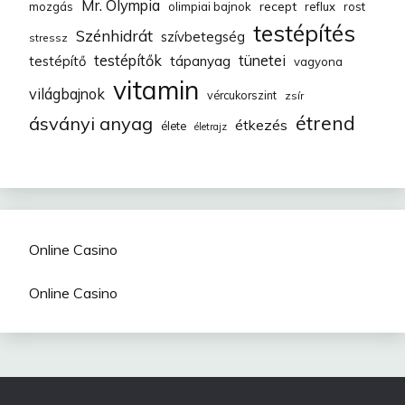
Mr. Olympia
recept
mozgás
olimpiai bajnok
reflux
rost
testépítés
Szénhidrát
szívbetegség
stressz
testépítők
tünetei
testépítő
tápanyag
vagyona
vitamin
világbajnok
vércukorszint
zsír
étrend
ásványi anyag
étkezés
élete
életrajz
Online Casino
Online Casino