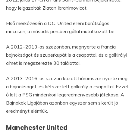
hogy leigazolták Zlatan Ibrahimovicot.
Első mérkőzésén a D.C. United elleni barátságos
meccsen, a második percben góllal mutatkozott be.
A 2012–2013-as szezonban, megnyerte a francia
bajnokságot és szuperkupát is a csapattal, és a gólkirályi
címet is megszerezte 30 találattal.
A 2013–2016-os szezon között háromszor nyerte meg
a bajnokságot, és kétszer lett gólkirály a csapattal. Ezzel
ő lett a PSG mindenkori legeredményesebb játékosa. A
Bajnokok Ligájában azonban egyszer sem sikerült jó
eredményt elérniük.
Manchester United