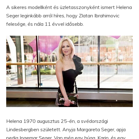
A sikeres modellként és üzletasszonyként ismert Helena
Seger leginkább arról híres, hogy Zlatan Ibrahimovic
felesége, és nála 11 évvel idősebb.
Helena 1970 augusztus 25-én, a svédországi
Lindesbergben született. Anyja Margareta Seger, apja
pedig Ingemar Seger. Van még egy húga, Karin, és egy