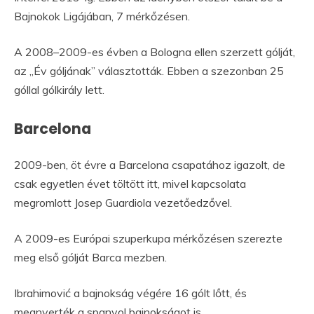
Bajnokok Ligájában, 7 mérkőzésen.
A 2008–2009-es évben a Bologna ellen szerzett gólját,
az „Év góljának” választották. Ebben a szezonban 25
góllal gólkirály lett.
Barcelona
2009-ben, öt évre a Barcelona csapatához igazolt, de
csak egyetlen évet töltött itt, mivel kapcsolata
megromlott Josep Guardiola vezetőedzővel.
A 2009-es Európai szuperkupa mérkőzésen szerezte
meg első gólját Barca mezben.
Ibrahimović a bajnokság végére 16 gólt lőtt, és
megnyerték a spanyol bajnokságot is.