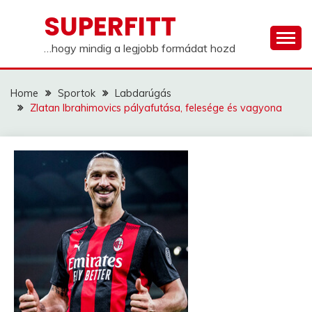
Skip
SUPERFITT
to
content
…hogy mindig a legjobb formádat hozd
Home
Sportok
Labdarúgás
Zlatan Ibrahimovics pályafutása, felesége és vagyona