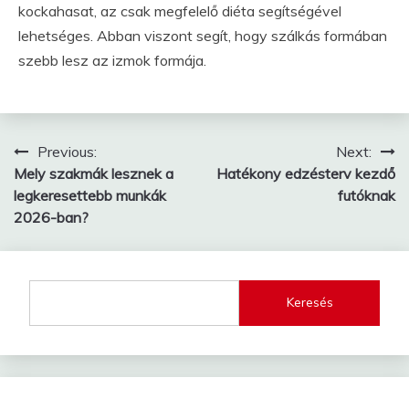
kockahasat, az csak megfelelő diéta segítségével
lehetséges. Abban viszont segít, hogy szálkás formában
szebb lesz az izmok formája.
Bejegyzés
Previous:
Next:
Mely szakmák lesznek a
Hatékony edzésterv kezdő
navigáció
legkeresettebb munkák
futóknak
2026-ban?
Keresés