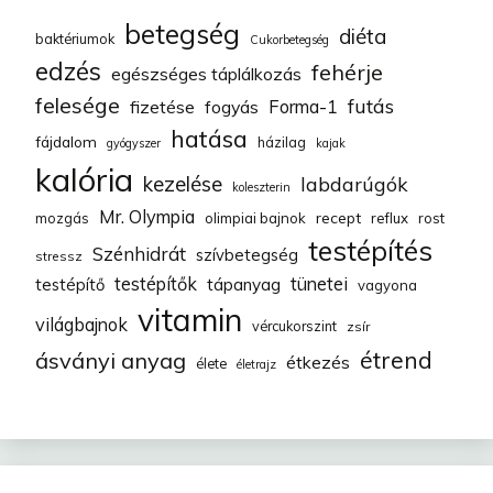
betegség
diéta
baktériumok
Cukorbetegség
edzés
fehérje
egészséges táplálkozás
felesége
futás
fizetése
fogyás
Forma-1
hatása
fájdalom
házilag
gyógyszer
kajak
kalória
kezelése
labdarúgók
koleszterin
Mr. Olympia
recept
mozgás
olimpiai bajnok
reflux
rost
testépítés
Szénhidrát
szívbetegség
stressz
testépítők
tünetei
testépítő
tápanyag
vagyona
vitamin
világbajnok
vércukorszint
zsír
étrend
ásványi anyag
étkezés
élete
életrajz