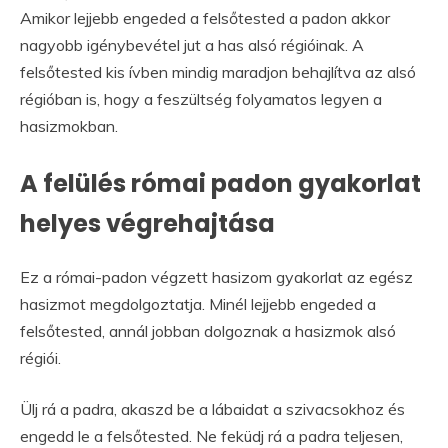
Amikor lejjebb engeded a felsőtested a padon akkor
nagyobb igénybevétel jut a has alsó régióinak. A
felsőtested kis ívben mindig maradjon behajlítva az alsó
régióban is, hogy a feszültség folyamatos legyen a
hasizmokban.
A felülés római padon gyakorlat
helyes végrehajtása
Ez a római-padon végzett hasizom gyakorlat az egész
hasizmot megdolgoztatja. Minél lejjebb engeded a
felsőtested, annál jobban dolgoznak a hasizmok alsó
régiói.
Ülj rá a padra, akaszd be a lábaidat a szivacsokhoz és
engedd le a felsőtested. Ne feküdj rá a padra teljesen,