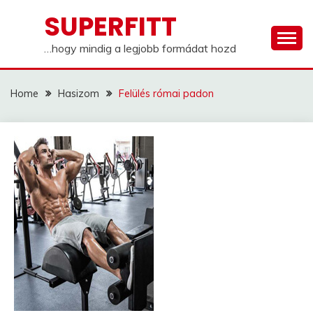
Skip
SUPERFITT
to
content
…hogy mindig a legjobb formádat hozd
Home
Hasizom
Felülés római padon