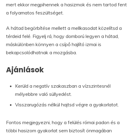
mert ekkor megpihennek a hasizmok és nem tartod fent
a folyamatos feszültséget.
A hátad begörbítése mellett a mellkasodat közelítsd a
térdeid felé. Figyelj rá, hogy domború legyen a hátad,
máskülönben könnyen a csípő hajlító izmai is
bekapcsolódhatnak a mozgásba.
Ajánlások
Kerüld a negatív szakaszban a vízszintesnél
mélyebbre való süllyedést.
Visszarugózás nélkül hajtsd végre a gyakorlatot.
Fontos megjegyezni, hogy a felülés római padon és a
többi hasizom gyakorlat sem biztosít önmagában